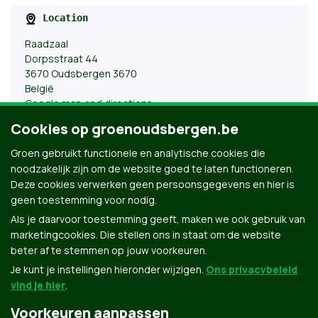
Location
Raadzaal
Dorpsstraat 44
3670 Oudsbergen 3670
België
Google map and directions
Cookies op groenoudsbergen.be
De agenda en de verslagen van de gemeenteraad vinden
Groen gebruikt functionele en analytische cookies die
jullie
hier
.
noodzakelijk zijn om de website goed te laten functioneren.
Deze cookies verwerken geen persoonsgegevens en hier is
Evelien Stinkens
Posted by
on
geen toestemming voor nodig.
Als je daarvoor toestemming geeft, maken we ook gebruik van
marketingcookies. Die stellen ons in staat om de website
beter af te stemmen op jouw voorkeuren.
Je kunt je instellingen hieronder wijzigen.
Ons privacybeleid
vind je hier
.
Voorkeuren aanpassen