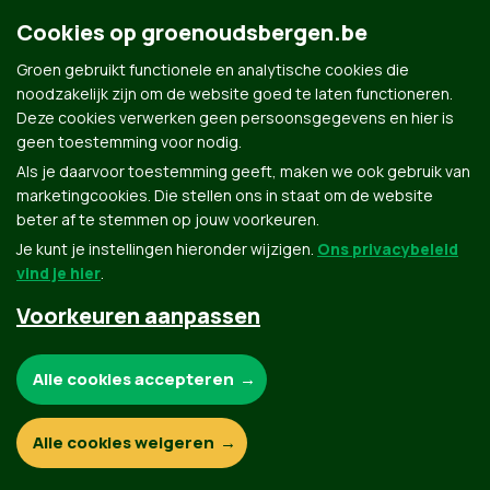
Groen.be
Cookies op groenoudsbergen.be
Groen gebruikt functionele en analytische cookies die
Contact
noodzakelijk zijn om de website goed te laten functioneren.
Privacybeleid
Deze cookies verwerken geen persoonsgegevens en hier is
geen toestemming voor nodig.
© Copyright Groen 2026 | Gemaakt met
NationBuilder
| Gebouwd door
Tectonica
Als je daarvoor toestemming geeft, maken we ook gebruik van
marketingcookies. Die stellen ons in staat om de website
beter af te stemmen op jouw voorkeuren.
Je kunt je instellingen hieronder wijzigen.
Ons privacybeleid
vind je hier
.
Voorkeuren aanpassen
Noodzakelijke cookies:
Alle cookies accepteren
Functionele en analytische cookies:
Alle cookies weigeren