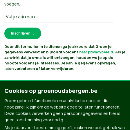
voegen
.
Vul je adres in
Door dit formulier in te dienen ga je akkoord dat Groen je
gegevens verwerkt en bijhoudt volgens
haar privacybeleid
. Als je
aanvinkt dat je e-mails wilt ontvangen, houden we je op de
hoogte volgens je interesses. Je kan je gegevens opvragen,
laten verbeteren of laten verwijderen.
Cookies op groenoudsbergen.be
Groen gebruikt functionele en analytische cookies die
noodzakelijk zijn om de website goed te laten functioneren.
Deze cookies verwerken geen persoonsgegevens en hier is
geen toestemming voor nodig.
Als je daarvoor toestemming geeft, maken we ook gebruik van